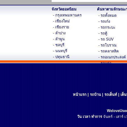
จังหวัดยอดนิยม
ค้นหาตามลักษณะ
- กรุงเทพมหานคร
- รถทั้งหมด
- เชียงใหม่
- รถเก๋ง
- เชียงราย
- รถกระบะ
- ลำปาง
- รถตู้
- ลำพูน
- รถ SUV
- ชลบุรี
- รถโบราณ
- นนทบุรี
- รถคลาสสิค
- ปทุมธานี
- รถอเนกประสงค์
- รถแต่ง
- รถสปอร์ตหรู
หน้าแรก
|
รถบ้าน
|
รถเต็นท์
|
เต็
WeloveUse
วัน เวลา ทำการ
จันทร์ - เสาร์