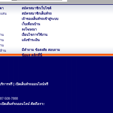
คา
สมัครสมาชิกเว็บไซต์
2 แสน
สมัครสมาชิกเต็นท์รถ
เจ้าของเต็นท์รถเข้าสู่ระบบ
เว็บเพื่อนบ้าน
ลงโฆษณา
้าน
เงื่อนไขการใช้งาน
้าน
แจ้งชำระเงิน
้าน
มีคำถาม ข้อสงสัย สอบถาม
 ล้าน
ข้อมูล
คลิกที่นี่
ริการฟรี
|
เปิดเต็นท์รถออนไลน์ฟรี
87-508-7888
เปิด
เต็นท์รถออนไลน์
คิดถึงเรา::