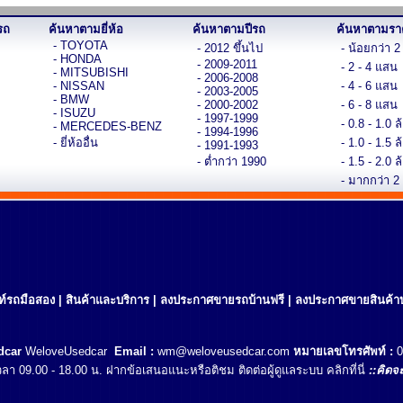
รถ
ค้นหาตามยี่ห้อ
ค้นหาตามปีรถ
ค้นหาตามรา
- TOYOTA
- 2012 ขึ้นไป
- น้อยกว่า 
- HONDA
- 2009-2011
- 2 - 4 แสน
- MITSUBISHI
- 2006-2008
- NISSAN
- 4 - 6 แสน
- 2003-2005
- BMW
- 2000-2002
- 6 - 8 แสน
- ISUZU
- 1997-1999
- 0.8 - 1.0 ล
- MERCEDES-BENZ
- 1994-1996
- ยี่ห้ออื่น
- 1.0 - 1.5 ล
- 1991-1993
- ต่ำกว่า 1990
- 1.5 - 2.0 ล
- มากกว่า 2
นท์รถมือสอง
|
สินค้าและบริการ
|
ลงประกาศขายรถบ้านฟรี
|
ลงประกาศขายสินค้าบ
dcar
WeloveUsedcar
Email :
wm@weloveusedcar.com
หมายเลขโทรศัพท์ :
0
 เวลา 09.00 - 18.00 น. ฝากข้อเสนอแนะหรือติชม ติดต่อผู้ดูแลระบบ
คลิกที่นี่
::คิดจะ