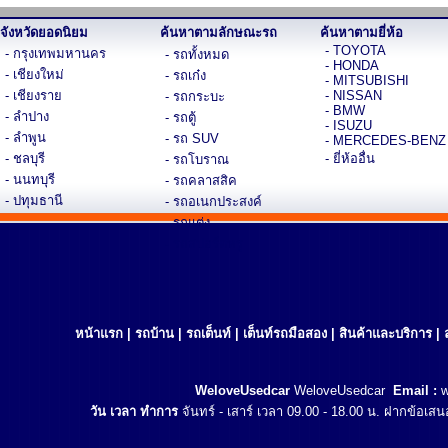
จังหวัดยอดนิยม
ค้นหาตามลักษณะรถ
ค้นหาตามยี่ห้อ
- TOYOTA
- กรุงเทพมหานคร
- รถทั้งหมด
- HONDA
- เชียงใหม่
- รถเก๋ง
- MITSUBISHI
- เชียงราย
- NISSAN
- รถกระบะ
- BMW
- ลำปาง
- รถตู้
- ISUZU
- ลำพูน
- รถ SUV
- MERCEDES-BENZ
- ชลบุรี
- ยี่ห้ออื่น
- รถโบราณ
- นนทบุรี
- รถคลาสสิค
- ปทุมธานี
- รถอเนกประสงค์
- รถแต่ง
- รถสปอร์ตหรู
หน้าแรก
|
รถบ้าน
|
รถเต็นท์
|
เต็นท์รถมือสอง
|
สินค้าและบริการ
|
WeloveUsedcar
WeloveUsedcar
Email :
วัน เวลา ทำการ
จันทร์ - เสาร์ เวลา 09.00 - 18.00 น. ฝากข้อเส