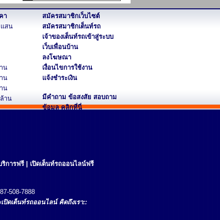
คา
สมัครสมาชิกเว็บไซต์
2 แสน
สมัครสมาชิกเต็นท์รถ
เจ้าของเต็นท์รถเข้าสู่ระบบ
เว็บเพื่อนบ้าน
ลงโฆษณา
้าน
เงื่อนไขการใช้งาน
้าน
แจ้งชำระเงิน
้าน
มีคำถาม ข้อสงสัย สอบถาม
 ล้าน
ข้อมูล
คลิกที่นี่
ริการฟรี
|
เปิดเต็นท์รถออนไลน์ฟรี
87-508-7888
เปิด
เต็นท์รถออนไลน์
คิดถึงเรา::