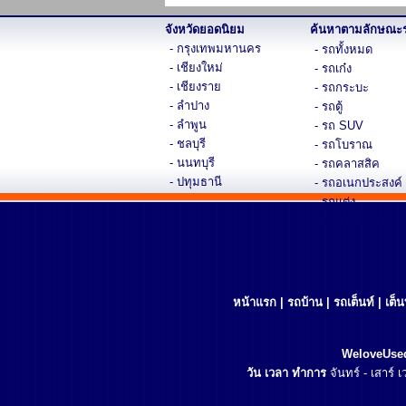
จังหวัดยอดนิยม
ค้นหาตามลักษณะ
- กรุงเทพมหานคร
- รถทั้งหมด
- เชียงใหม่
- รถเก๋ง
- เชียงราย
- รถกระบะ
- ลำปาง
- รถตู้
- ลำพูน
- รถ SUV
- ชลบุรี
- รถโบราณ
- นนทบุรี
- รถคลาสสิค
- ปทุมธานี
- รถอเนกประสงค์
- รถแต่ง
- รถสปอร์ตหรู
หน้าแรก
|
รถบ้าน
|
รถเต็นท์
|
เต็
WeloveUse
วัน เวลา ทำการ
จันทร์ - เสาร์