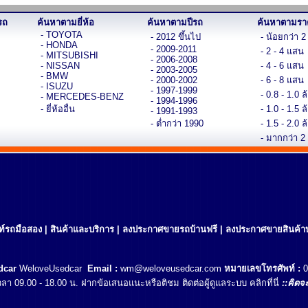
รถ
ค้นหาตามยี่ห้อ
ค้นหาตามปีรถ
ค้นหาตามรา
- TOYOTA
- 2012 ขึ้นไป
- น้อยกว่า 
- HONDA
- 2009-2011
- 2 - 4 แสน
- MITSUBISHI
- 2006-2008
- NISSAN
- 4 - 6 แสน
- 2003-2005
- BMW
- 2000-2002
- 6 - 8 แสน
- ISUZU
- 1997-1999
- 0.8 - 1.0 ล
- MERCEDES-BENZ
- 1994-1996
- ยี่ห้ออื่น
- 1.0 - 1.5 ล
- 1991-1993
- ต่ำกว่า 1990
- 1.5 - 2.0 ล
- มากกว่า 2
นท์รถมือสอง
|
สินค้าและบริการ
|
ลงประกาศขายรถบ้านฟรี
|
ลงประกาศขายสินค้าบ
dcar
WeloveUsedcar
Email :
wm@weloveusedcar.com
หมายเลขโทรศัพท์ :
0
 เวลา 09.00 - 18.00 น. ฝากข้อเสนอแนะหรือติชม ติดต่อผู้ดูแลระบบ
คลิกที่นี่
::คิดจะ